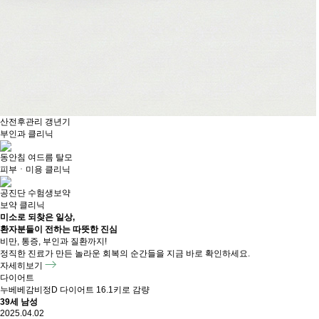
산전후관리
갱년기
부인과 클리닉
동안침
여드름
탈모
피부ㆍ미용 클리닉
공진단
수험생보약
보약 클리닉
미소로 되찾은 일상,
환자분들이 전하는 따뜻한 진심
비만, 통증, 부인과 질환까지!
정직한 진료가 만든 놀라운 회복의 순간들을 지금 바로 확인하세요.
자세히보기
다이어트
누베베감비정D 다이어트 16.1키로 감량
39세 남성
2025.04.02