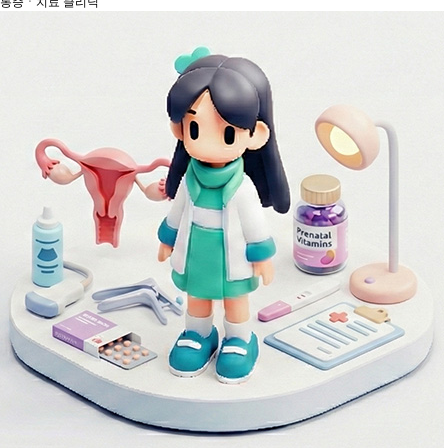
통증ㆍ치료 클리닉