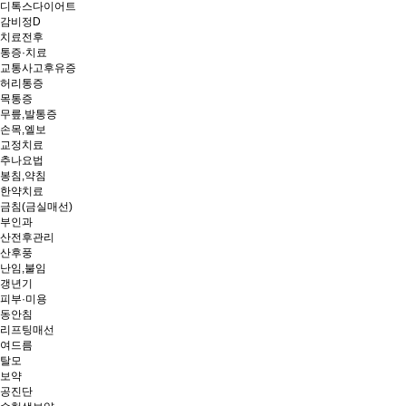
디톡스다이어트
감비정D
치료전후
통증·치료
교통사고후유증
허리통증
목통증
무릎,발통증
손목,엘보
교정치료
추나요법
봉침,약침
한약치료
금침(금실매선)
부인과
산전후관리
산후풍
난임,불임
갱년기
피부·미용
동안침
리프팅매선
여드름
탈모
보약
공진단