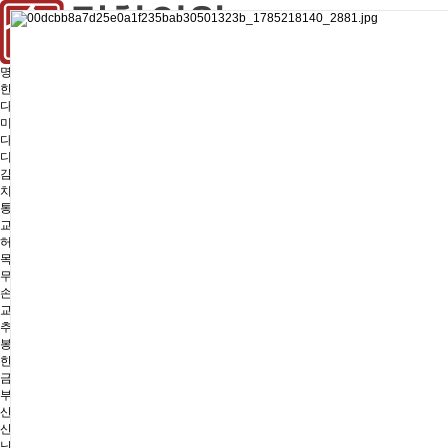
명한의원
한의원소개
다이어트
미감환
다이어트한약
디톡스다이어트
감비정D
치료전후
통증·치료
교통사고후유증
허리통증
목통증
무릎,발통증
손목,엘보
교정치료
추나요법
봉침,약침
한약치료
금침(금실매선)
부인과
산전후관리
산후풍
난임,불임