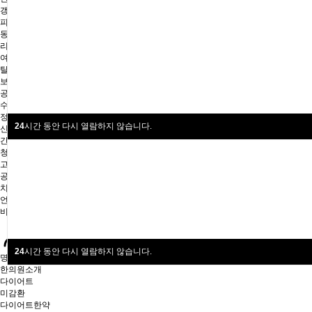
갱년기
피부·미용
동안침
리프팅매선
여드름
탈모
보약
공진단
수험생보약
정화요법
24
시간 동안 다시 열람하지 않습니다.
신장정화요법
간·담 정화요법
청혈해독요법
고객센터
공지사항
치료후기
언론보도
비급여항목
24
시간 동안 다시 열람하지 않습니다.
명한의원
한의원소개
다이어트
미감환
다이어트한약